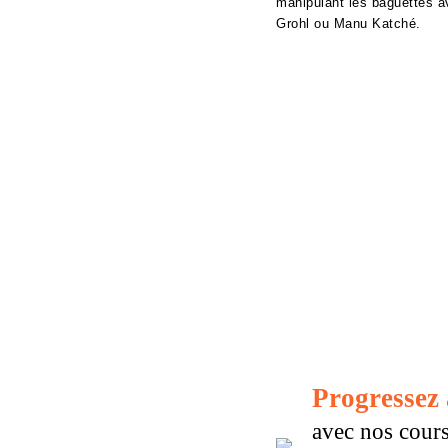
manipulant les baguettes 
Grohl ou Manu Katché.
Progressez 
avec nos cour