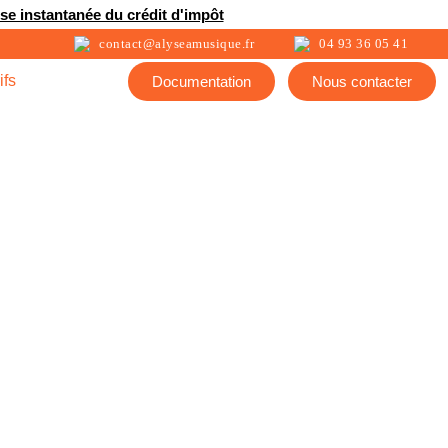
ise instantanée du crédit d'impôt
contact@alyseamusique.fr
04 93 36 05 41
ifs
Documentation
Nous contacter