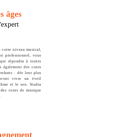
es âges
'expert
t votre niveau musical,
i professionnel, vous
 qui répondra à toutes
s également des cours
nfants : dès leur plus
uvent vivre un éveil
thme et le son. Studia
 des cours de musique
.
agnement