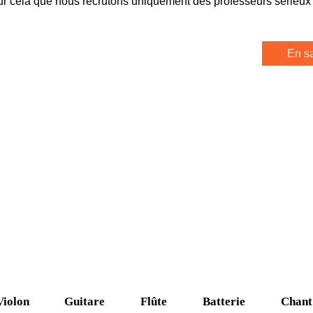
our cela que nous recrutons uniquement des professeurs sérieux
En sa
 AUTRES INSTRUMENTS DISPONI
Violon
Guitare
Flûte
Batterie
Chant