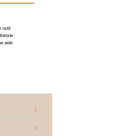
 outil
théorie
ue aide