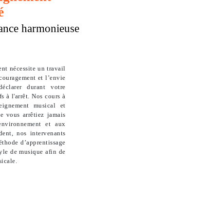
é
ance harmonieuse
nt nécessite un travail
écouragement et l’envie
éclarer durant votre
s à l'arrêt. Nos cours à
eignement musical et
e vous arrêtiez jamais
 environnement et aux
dent, nos intervenants
méthode d’apprentissage
tyle de musique afin de
sicale.