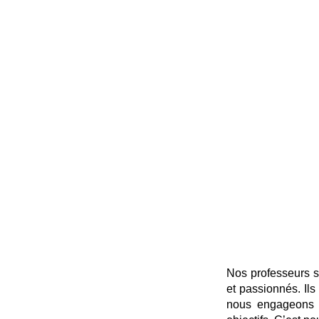
UNE 
PROF
Nos professeurs so
et passionnés. Ils
nous engageons p