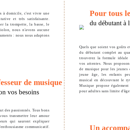
Pour tous l
s à domicile, c'est vivre une
ative et très satisfaisante.
du débutant à l
r la trompette, la basse, le
violon, nous n'avons aucune
truments : nous nous adaptons
Quels que soient vos goûts e
du débutant complet au quas
trouverez la formule idéale
vos attentes. Nous proposon
de musique pour les jeunes e
jeune âge, les enfants pe
musical en découvrant le ry
fesseur de musique
Musique propose également
on vos besoins
pour adultes sans limite d'âge
out des passionnés. Tous bons
 vous transmettre leur amour
eurs qui sauront expliquer
Un accomp
d'enthousiasme communicatif.