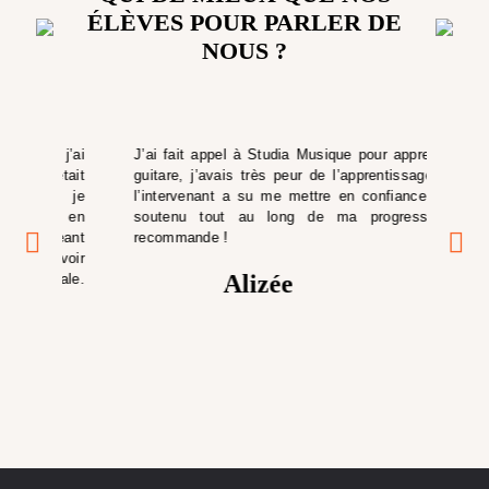
ÉLÈVES POUR PARLER DE
NOUS ?
’ai
J’ai fait appel à Studia Musique pour apprendre la
J'
tait
guitare, j’avais très peur de l’apprentissage, mais
am
e je
l’intervenant a su me mettre en confiance et m'a
ch
t en
soutenu tout au long de ma progression, je
l’
eant
recommande !
bie
voir
obj
Alizée
ale.
sur